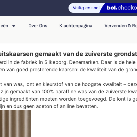
ieën
Over Ons
Klachtenpagina
Verzenden & R
itskaarsen gemaakt van de zuiverste gronds
d in de fabriek in Silkeborg, Denemarken. Daar is de hele 
en van goed presterende kaarsen: de kwaliteit van de grondst
 van was, lont en kleurstof van de hoogste kwaliteit – dez
n zijn gemaakt van 100% paraffine was van de zuiverste kwal
ige ingrediënten moeten worden toegevoegd. De lont is g
ijn en dus geen aceton of aniline bevatten.