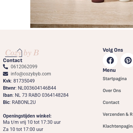
Volg Ons
Contact
0612062099
Menu
info@cozybyb.com
Startpagina
Kvk
: 81735049
Btwnr
: NL003604146B44
Over Ons
Iban
: NL 73 RABO 0364148284
Bic
: RABONL2U
Contact
Verzenden & R
Openingstijden winkel:
Ma t/m vrij 10 tot 17:30 uur
Klachtenpagin
Za 10 tot 17:00 uur