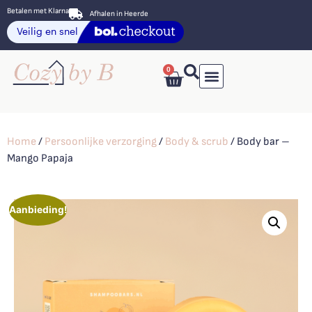
Betalen met Klarna
Afhalen in Heerde
0
Home
/
Persoonlijke verzorging
/
Body & scrub
/ Body bar –
Mango Papaja
Aanbieding!