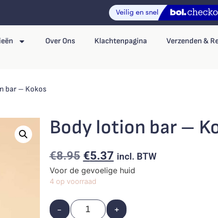
ieën
Over Ons
Klachtenpagina
Verzenden & R
on bar – Kokos
Body lotion bar – K
€
8.95
€
5.37
incl. BTW
Voor de gevoelige huid
4 op voorraad
-
+