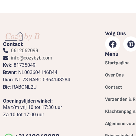
Volg Ons
Contact
0612062099
Menu
info@cozybyb.com
Startpagina
Kvk
: 81735049
Btwnr
: NL003604146B44
Over Ons
Iban
: NL 73 RABO 0364148284
Bic
: RABONL2U
Contact
Verzenden & R
Openingstijden winkel:
Ma t/m vrij 10 tot 17:30 uur
Klachtenpagin
Za 10 tot 17:00 uur
Algemene voo
Privacybeleid