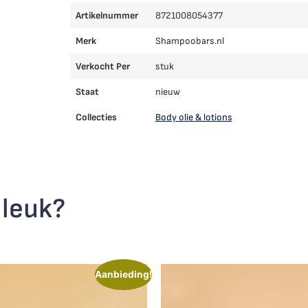
Artikelnummer
8721008054377
Merk
Shampoobars.nl
Verkocht Per
stuk
Staat
nieuw
Collecties
Body olie & lotions
 leuk?
Aanbieding!