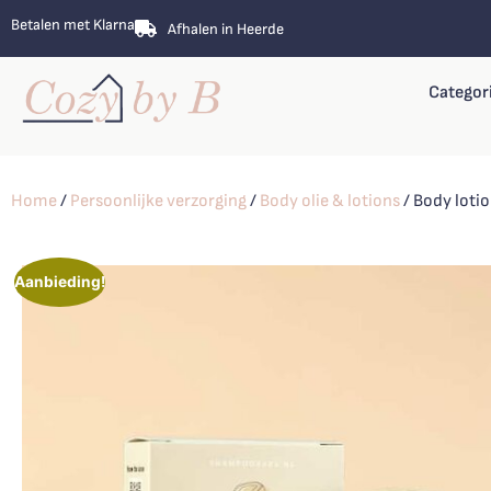
Betalen met Klarna
Afhalen in Heerde
Categor
Home
/
Persoonlijke verzorging
/
Body olie & lotions
/ Body loti
Aanbieding!