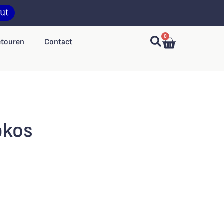
0
etouren
Contact
okos