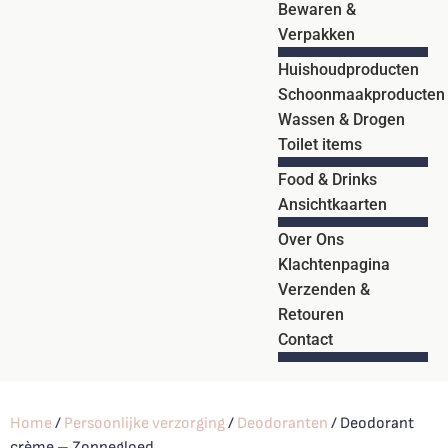
Bewaren &
Verpakken
Huishoudproducten
Schoonmaakproducten
Wassen & Drogen
Toilet items
Food & Drinks
Ansichtkaarten
Over Ons
Klachtenpagina
Verzenden &
Retouren
Contact
Home
/
Persoonlijke verzorging
/
Deodoranten
/ Deodorant
crème – Zonnegloed