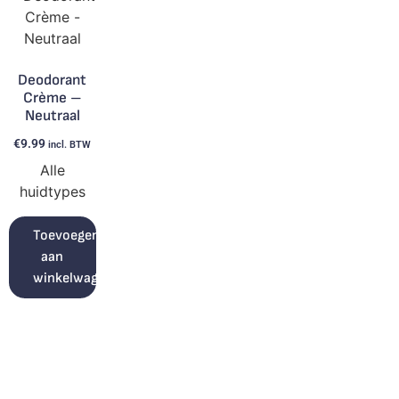
Deodorant
Crème –
Neutraal
€
9.99
incl. BTW
Alle
huidtypes
Toevoegen
aan
winkelwagen