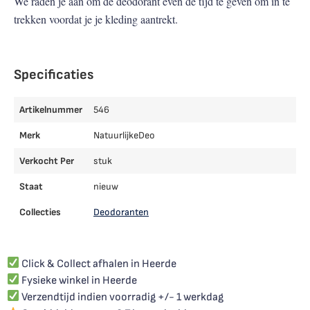
We raden je aan om de deodorant even de tijd te geven om in te
trekken voordat je je kleding aantrekt.
Specificaties
Artikelnummer
546
Merk
NatuurlijkeDeo
Verkocht Per
stuk
Staat
nieuw
Collecties
Deodoranten
Click & Collect afhalen in Heerde
Fysieke winkel in Heerde
Verzendtijd indien voorradig +/- 1 werkdag