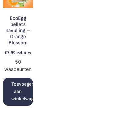
EcoEgg
pellets
navulling –
Orange
Blossom
€
7.99
incl. BTW
50
wasbeurten
Toevoegen
aan
winkelwagen