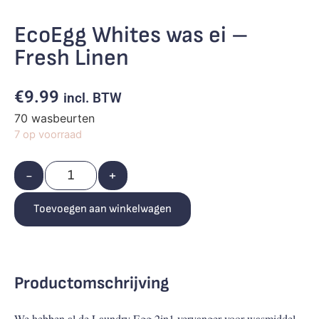
EcoEgg Whites was ei –
Fresh Linen
€
9.99
incl. BTW
70 wasbeurten
7 op voorraad
-
+
Toevoegen aan winkelwagen
Productomschrijving
We hebben al de Laundry Egg 2in1 vervanger voor wasmiddel