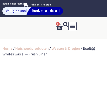
Betalen met Klarna
Afhalen in Heerde
0
Verzenden & Retouren
Home
/
Huishoudproducten
/
Wassen & Drogen
/ EcoEgg
Whites was ei – Fresh Linen