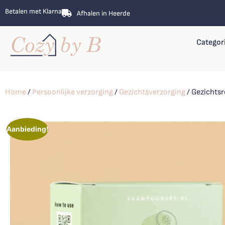
Betalen met Klarna
Afhalen in Heerde
Categor
Home
/
Persoonlijke verzorging
/
Gezichtsverzorging
/ Gezichts
Aanbieding!