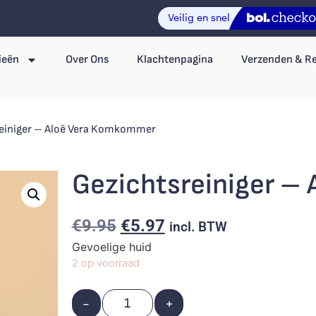
ieën
Over Ons
Klachtenpagina
Verzenden & R
reiniger – Aloë Vera Komkommer
Gezichtsreiniger –
€
9.95
€
5.97
incl. BTW
Gevoelige huid
2 op voorraad
-
+