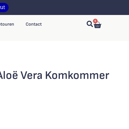
0
etouren
Contact
 Aloë Vera Komkommer