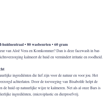
H-huidneutraal • 80 wasbeurten • 60 gram
te geur van Aloë Vera en Komkommer? Dan is deze facewash in bar-
chtsverzorging kalmeert de huid en vermindert irritatie en roodheid.
cht
ijke ingrediënten die lief zijn voor de natuur en voor jou. Het
 verzorgd achterlaten. Door de toevoeging van
Bisabolife
helpt de
n de huid op natuurlijke wijze te kalmeren. Net als al onze Bars is
rlijke ingrediënten, (micro)plastic en dierproefvrij.