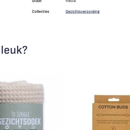
Staat
nieuw
Collecties
Gezichtsverzorging
 leuk?