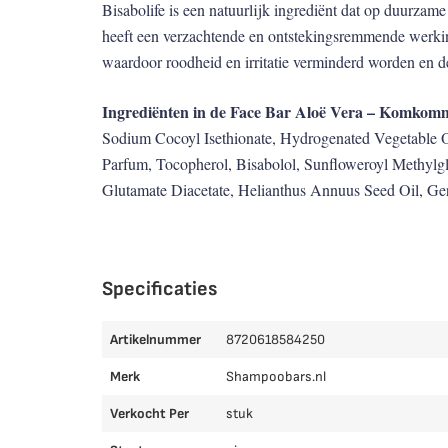
Bisabolife is een natuurlijk ingrediënt dat op duurzam
heeft een verzachtende en ontstekingsremmende werkin
waardoor roodheid en irritatie verminderd worden en de
Ingrediënten in de Face Bar Aloë Vera – Komkom
Sodium Cocoyl Isethionate, Hydrogenated Vegetable Oi
Parfum, Tocopherol, Bisabolol, Sunfloweroyl Methylgl
Glutamate Diacetate, Helianthus Annuus Seed Oil, Ger
Specificaties
Artikelnummer
8720618584250
Merk
Shampoobars.nl
Verkocht Per
stuk