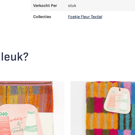
Verkocht Per
stuk
Collecties
Foekje Fleur Textiel
 leuk?