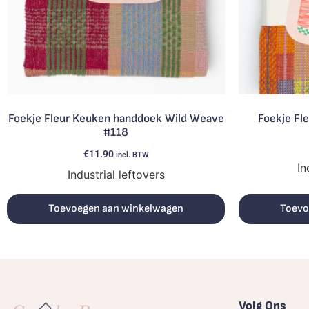
Foekje Fleur Keuken handdoek Wild Weave
Foekje Fl
#118
€
11.90
incl. BTW
In
Industrial leftovers
Toevoegen aan winkelwagen
Toevo
Volg Ons