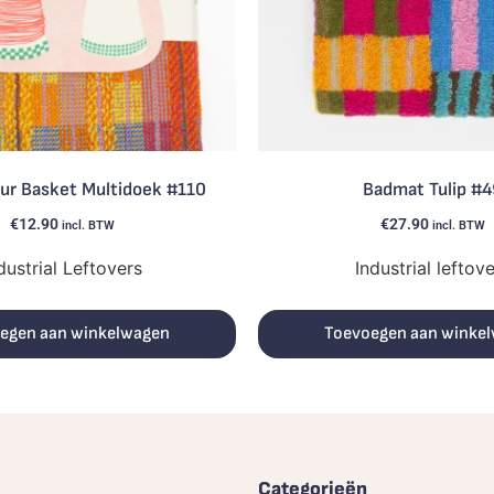
eur Basket Multidoek #110
Badmat Tulip #4
€
12.90
€
27.90
incl. BTW
incl. BTW
dustrial Leftovers
Industrial leftov
egen aan winkelwagen
Toevoegen aan winke
Categorieën