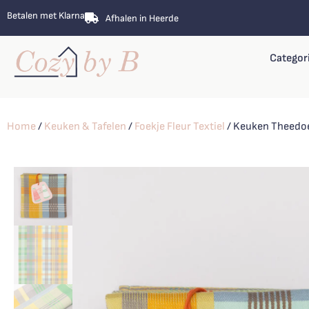
Betalen met Klarna
Afhalen in Heerde
Categor
Home
/
Keuken & Tafelen
/
Foekje Fleur Textiel
/ Keuken Theedo