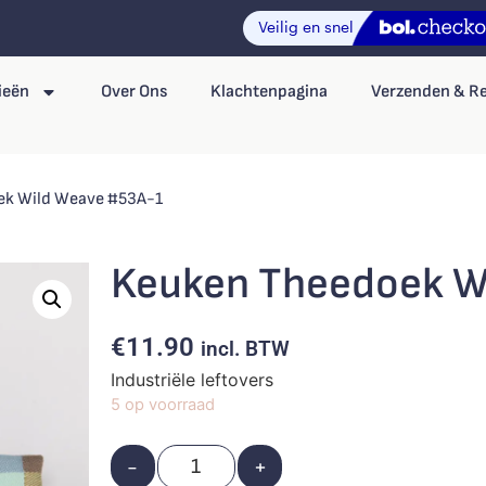
ieën
Over Ons
Klachtenpagina
Verzenden & R
ek Wild Weave #53A-1
Keuken Theedoek W
€
11.90
incl. BTW
Industriële leftovers
5 op voorraad
-
+