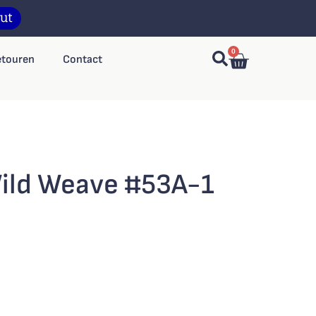
0
etouren
Contact
ild Weave #53A-1