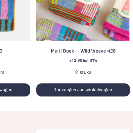
9
Multi Doek – Wild Weave #28
€
12.90
incl. BTW
ers
2 stuks
lwagen
Toevoegen aan winkelwagen