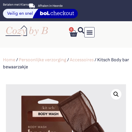
Betalen met Klarna
Afhalen in Heerde
0
Home
/
Persoonlijke verzorging
/
Accessoires
/ Kitsch Body bar
bewaarzakje