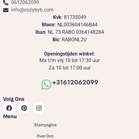
0612062099
info@cozybyb.com
Kvk
: 81735049
Btwnr
: NL003604146B44
Iban
: NL 73 RABO 0364148284
Bic
: RABONL2U
Openingstijden winkel:
Ma t/m vrij 10 tot 17:30 uur
Za 10 tot 17:00 uur
+31612062099
Volg Ons
Menu
Startpagina
Over Ons