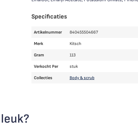
Specificaties
Artikelnummer
840455504667
Merk
Kitsch
Gram
113
Verkocht Per
stuk
Collecties
Body & scrub
 leuk?