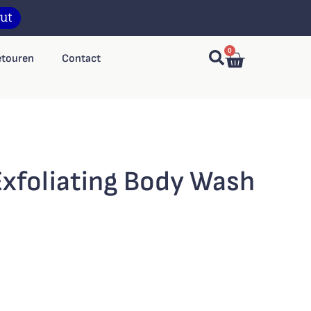
0
etouren
Contact
Exfoliating Body Wash