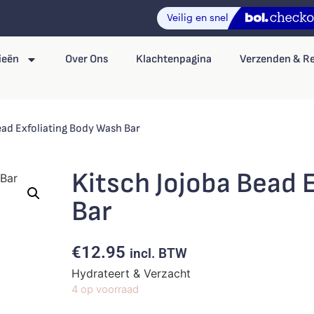
ieën
Over Ons
Klachtenpagina
Verzenden & R
ead Exfoliating Body Wash Bar
Kitsch Jojoba Bead 
Bar
€
12.95
incl. BTW
Hydrateert & Verzacht
4 op voorraad