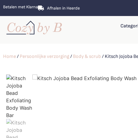
Betalen met Klarna
Afhalen in Heerde
Categor
Home
/
Persoonlijke verzorging
/
Body & scrub
/ Kitsch Jojoba B