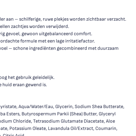
nder aan – schilferige, ruwe plekjes worden zichtbaar verzacht.
ellen zachtjes worden verwijderd.
erig gevoel, gewoon uitgebalanceerd comfort.
ordachte formule met een lage irritatiefactor.
 gevoel – schone ingrediënten gecombineerd met duurzaam
og het gebruik geleidelijk.
e huid eraan gewend is.
istate, Aqua/Water/Eau, Glycerin, Sodium Shea Butterate,
ba Esters, Butyrospermum Parkii (Shea) Butter, Glyceryl
Sodium Chloride, Tetrasodium Glutamate Diacetate, Aloe
ate, Potassium Oleate, Lavandula Oil/Extract, Coumarin,
, Citric Acid