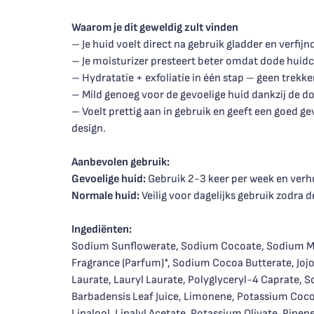
Waarom je dit geweldig zult vinden
– Je huid voelt direct na gebruik gladder en verfij
– Je moisturizer presteert beter omdat dode huidc
– Hydratatie + exfoliatie in één stap – geen trekk
– Mild genoeg voor de gevoelige huid dankzij de do
– Voelt prettig aan in gebruik en geeft een goed
design.
Aanbevolen gebruik:
Gevoelige huid:
Gebruik 2-3 keer per week en verho
Normale huid:
Veilig voor dagelijks gebruik zodra d
Ingediënten:
Sodium Sunflowerate, Sodium Cocoate, Sodium Myr
Fragrance (Parfum)*, Sodium Cocoa Butterate, Jojo
Laurate, Lauryl Laurate, Polyglyceryl-4 Caprate, 
Barbadensis Leaf Juice, Limonene, Potassium Coco
Linalool, Linalyl Acetate, Potassium Olivate, Pinene