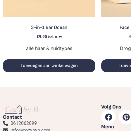
3-in-1 Bar Ocean
Face 
€
9.95
incl. BTW
alle haar & huidtypes
Drog
Toevoegen aan winkelwagen
Toevo
Volg Ons
Contact
0612062099
Menu
info@cozybyb.com