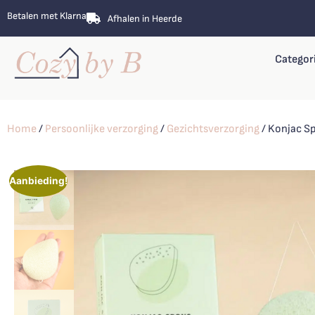
Betalen met Klarna
Afhalen in Heerde
Categor
Home
/
Persoonlijke verzorging
/
Gezichtsverzorging
/ Konjac S
Aanbieding!