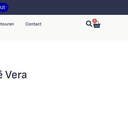
0
etouren
Contact
ë Vera