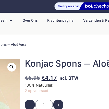
ieën
Over Ons
Klachtenpagina
Verzenden & R
pons – Aloë Vera
Konjac Spons – Alo
€
6.95
€
4.17
incl. BTW
100% Natuurlijk
2 op voorraad
-
+