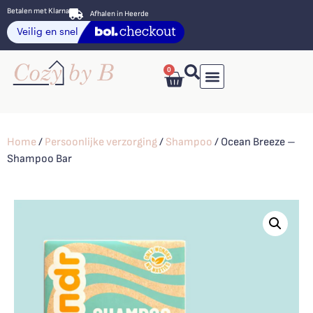
Betalen met Klarna
Afhalen in Heerde
0
Home
/
Persoonlijke verzorging
/
Shampoo
/ Ocean Breeze –
Shampoo Bar