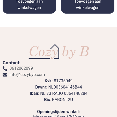
Toevoegen aan
Toevoegen aan
winkelwagen
winkelwagen
Contact
0612062099
info@cozybyb.com
Kvk
: 81735049
Btwnr
: NL003604146B44
Iban
: NL 73 RABO 0364148284
Bic
: RABONL2U
Openingstijden winkel: