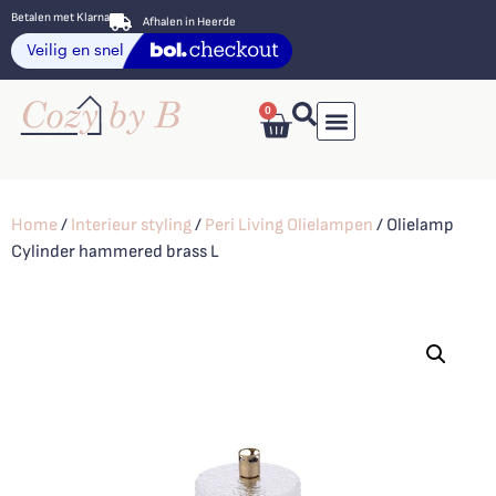
Betalen met Klarna
Afhalen in Heerde
0
Home
/
Interieur styling
/
Peri Living Olielampen
/ Olielamp
Cylinder hammered brass L