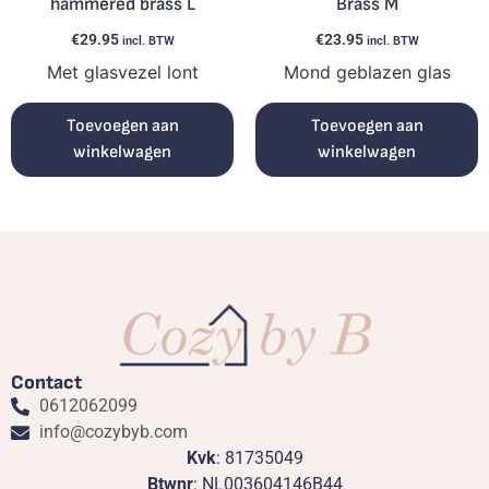
hammered brass L
Brass M
€
29.95
€
23.95
incl. BTW
incl. BTW
Met glasvezel lont
Mond geblazen glas
Toevoegen aan
Toevoegen aan
winkelwagen
winkelwagen
Contact
0612062099
info@cozybyb.com
Kvk
: 81735049
Btwnr
: NL003604146B44