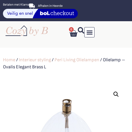
Betalen met Klarna
Afhalen in Heerde
0
Home
/
Interieur styling
/
Peri Living Olielampen
/ Olielamp –
Ovalis Elegant Brass L