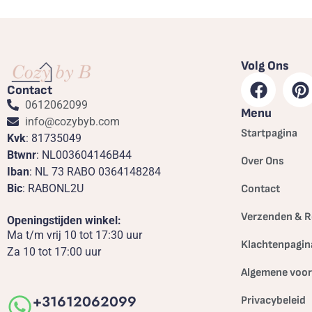
Volg Ons
Contact
0612062099
Menu
info@cozybyb.com
Startpagina
Kvk
: 81735049
Btwnr
: NL003604146B44
Over Ons
Iban
: NL 73 RABO 0364148284
Bic
: RABONL2U
Contact
Verzenden & R
Openingstijden winkel:
Ma t/m vrij 10 tot 17:30 uur
Klachtenpagin
Za 10 tot 17:00 uur
Algemene voo
+31612062099
Privacybeleid