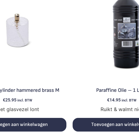
Cylinder hammered brass M
Paraffine Olie – 1 L
€
25.95
€
14.95
incl. BTW
incl. BTW
et glasvezel lont
Ruikt & walmt ni
egen aan winkelwagen
Toevoegen aan winke