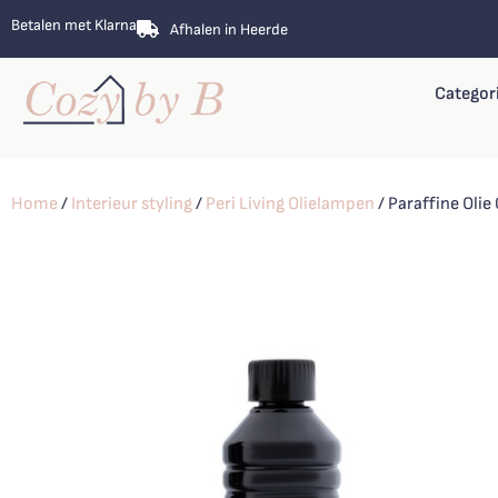
Betalen met Klarna
Afhalen in Heerde
Categor
Home
/
Interieur styling
/
Peri Living Olielampen
/ Paraffine Olie 