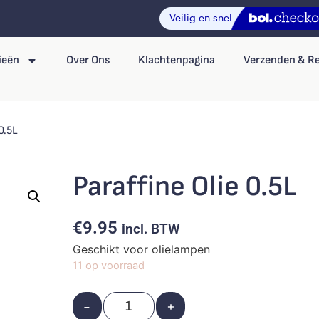
ieën
Over Ons
Klachtenpagina
Verzenden & R
0.5L
Paraffine Olie 0.5L
€
9.95
incl. BTW
Geschikt voor olielampen
11 op voorraad
-
+