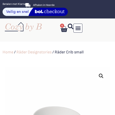
Betalen met Klarna
Afhalen in Heerde
0
Home
/
Räder Designstories
/ Räder Crib small