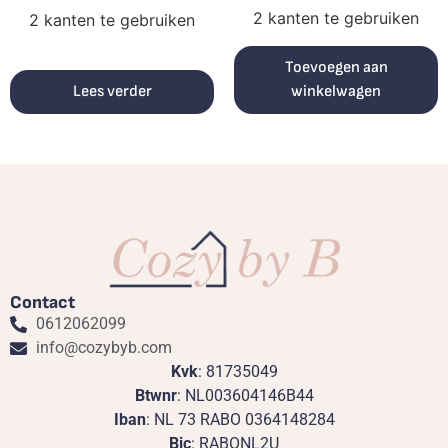
2 kanten te gebruiken
2 kanten te gebruiken
Toevoegen aan
Lees verder
winkelwagen
Contact
0612062099
info@cozybyb.com
Kvk
: 81735049
Btwnr
: NL003604146B44
Iban
: NL 73 RABO 0364148284
Bic
: RABONL2U