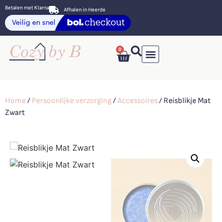
Betalen met Klarna
Afhalen in Heerde
0
Home
/
Persoonlijke verzorging
/
Accessoires
/ Reisblikje Mat
Zwart