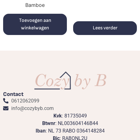
Bamboe
Toevoegen aan
winkelwagen
Lees verder
Contact
0612062099
info@cozybyb.com
Kvk
: 81735049
Btwnr
: NL003604146B44
Iban
: NL 73 RABO 0364148284
Bic
: RABONL2U