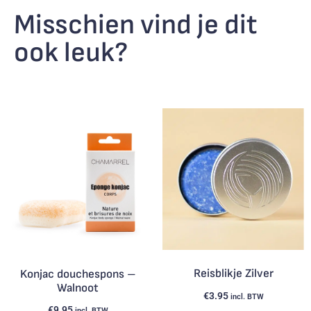
Misschien vind je dit
ook leuk?
Reisblikje Zilver
Konjac douchespons –
Walnoot
€
3.95
incl. BTW
€
9.95
incl. BTW