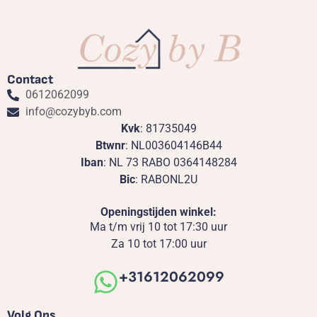
Contact
0612062099
info@cozybyb.com
Kvk
: 81735049
Btwnr
: NL003604146B44
Iban
: NL 73 RABO 0364148284
Bic
: RABONL2U
Openingstijden winkel:
Ma t/m vrij 10 tot 17:30 uur
Za 10 tot 17:00 uur
+31612062099
Volg Ons