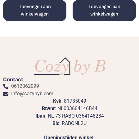
Toevoegen aan
Toevoegen aan
winkelwagen
winkelwagen
Contact
0612062099
info@cozybyb.com
Kvk
: 81735049
Btwnr
: NL003604146B44
Iban
: NL 73 RABO 0364148284
Bic
: RABONL2U
Openingstijden winkel: