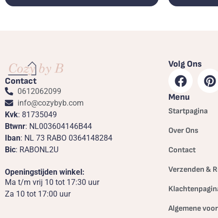
Volg Ons
Contact
0612062099
Menu
info@cozybyb.com
Startpagina
Kvk
: 81735049
Btwnr
: NL003604146B44
Over Ons
Iban
: NL 73 RABO 0364148284
Bic
: RABONL2U
Contact
Verzenden & R
Openingstijden winkel:
Ma t/m vrij 10 tot 17:30 uur
Klachtenpagin
Za 10 tot 17:00 uur
Algemene voo