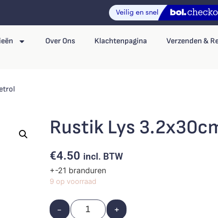
ieën
Over Ons
Klachtenpagina
Verzenden & R
etrol
Rustik Lys 3.2x30cm
€
4.50
incl. BTW
+-21 branduren
9 op voorraad
-
+