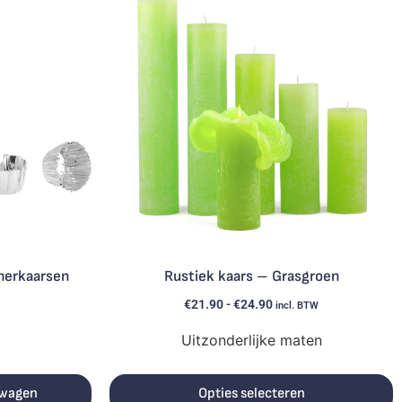
nerkaarsen
Rustiek kaars – Grasgroen
€
21.90
-
€
24.90
incl. BTW
Uitzonderlijke maten
lwagen
Opties selecteren