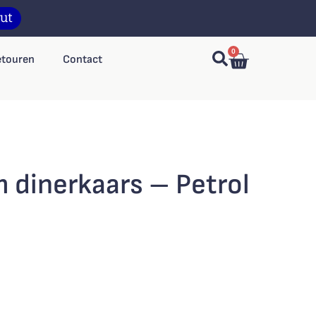
0
etouren
Contact
 dinerkaars – Petrol