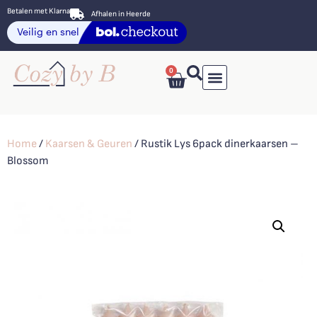
Betalen met Klarna
Afhalen in Heerde
0
Home
/
Kaarsen & Geuren
/ Rustik Lys 6pack dinerkaarsen –
Blossom