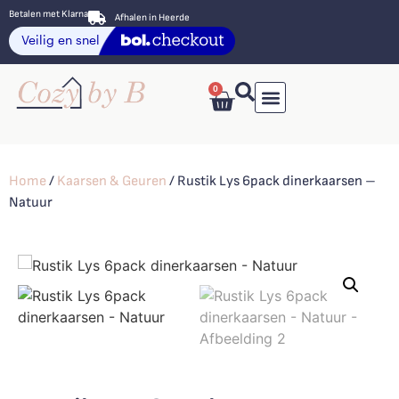
Betalen met Klarna
Afhalen in Heerde
0
Home
/
Kaarsen & Geuren
/ Rustik Lys 6pack dinerkaarsen –
Natuur