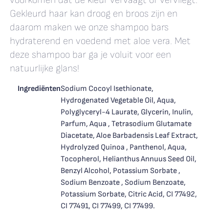
voorkomen dat de kleur vervaagt of vervliegt.
Gekleurd haar kan droog en broos zijn en
daarom maken we onze shampoo bars
hydraterend en voedend met aloe vera. Met
deze shampoo bar ga je voluit voor een
natuurlijke glans!
Ingrediënten
Sodium Cocoyl Isethionate,
Hydrogenated Vegetable Oil, Aqua,
Polyglyceryl-4 Laurate, Glycerin, Inulin,
Parfum, Aqua , Tetrasodium Glutamate
Diacetate, Aloe Barbadensis Leaf Extract,
Hydrolyzed Quinoa , Panthenol, Aqua,
Tocopherol, Helianthus Annuus Seed Oil,
Benzyl Alcohol, Potassium Sorbate ,
Sodium Benzoate , Sodium Benzoate,
Potassium Sorbate, Citric Acid, CI 77492,
CI 77491, CI 77499, CI 77499.