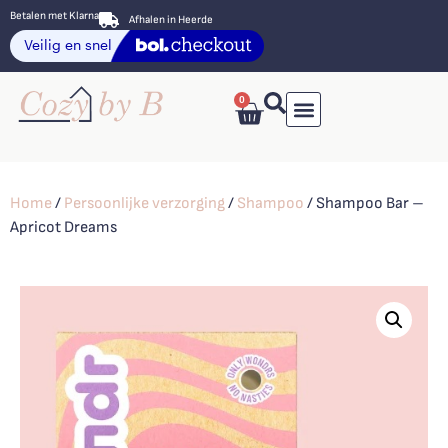
Betalen met Klarna
Afhalen in Heerde
0
Home
/
Persoonlijke verzorging
/
Shampoo
/ Shampoo Bar –
Apricot Dreams