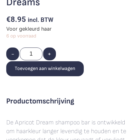
Dreams
€
8.95
incl. BTW
Voor gekleurd haar
6 op voorraad
-
+
Toevoegen aan winkelwagen
Productomschrijving
De Apricot Dream shampoo bar is ontwikkeld
om haarkleur langer levendig te houden en te