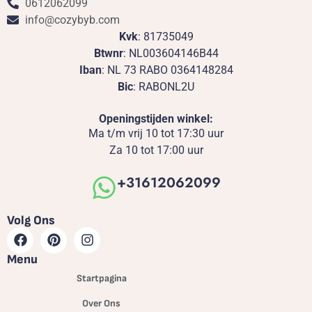
0612062099
info@cozybyb.com
Kvk
: 81735049
Btwnr
: NL003604146B44
Iban
: NL 73 RABO 0364148284
Bic
: RABONL2U
Openingstijden winkel:
Ma t/m vrij 10 tot 17:30 uur
Za 10 tot 17:00 uur
+31612062099
Volg Ons
Menu
Startpagina
Over Ons