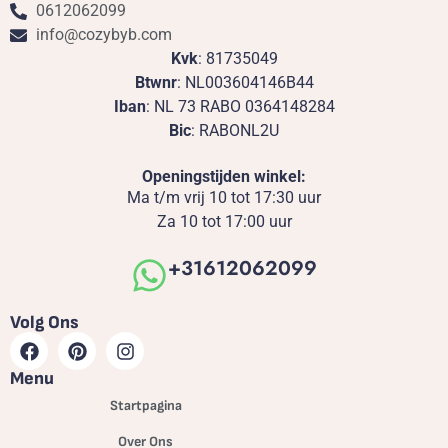
0612062099
info@cozybyb.com
Kvk
: 81735049
Btwnr
: NL003604146B44
Iban
: NL 73 RABO 0364148284
Bic
: RABONL2U
Openingstijden winkel:
Ma t/m vrij 10 tot 17:30 uur
Za 10 tot 17:00 uur
+31612062099
Volg Ons
Menu
Startpagina
Over Ons