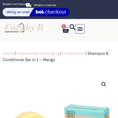
Betalen met Klarna
Afhalen in Heerde
0
Home
/
Persoonlijke verzorging
/
Conditioner
/ Shampoo &
Conditioner Bar in 1 – Mango