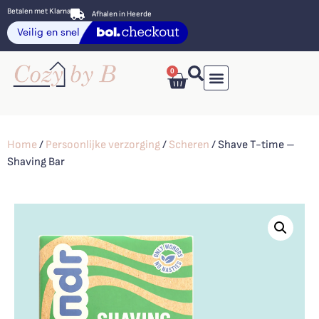
Betalen met Klarna
Afhalen in Heerde
0
Home
/
Persoonlijke verzorging
/
Scheren
/ Shave T-time –
Shaving Bar