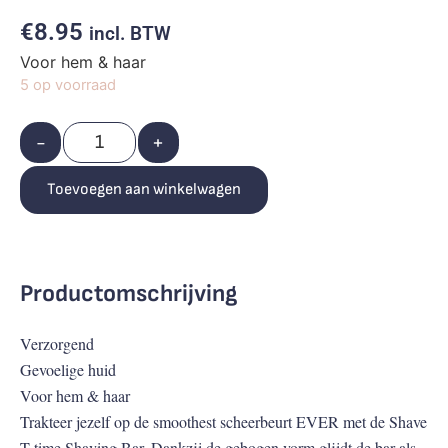
€
8.95
incl. BTW
Voor hem & haar
5 op voorraad
-
+
Toevoegen aan winkelwagen
Productomschrijving
Verzorgend
Gevoelige huid
Voor hem & haar
Trakteer jezelf op de smoothest scheerbeurt EVER met de Shave
T-time Shaving Bar. Dankzij de gebogen vorm glijdt de bar als