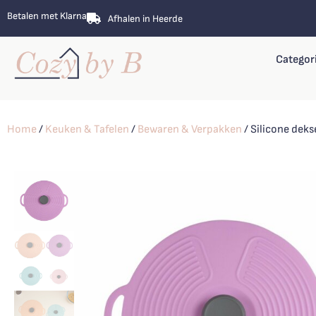
Betalen met Klarna
Afhalen in Heerde
Categor
Home
/
Keuken & Tafelen
/
Bewaren & Verpakken
/ Silicone dek