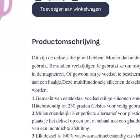
Toevoegen aan winkelwagen
Productomschrijving
Dit zijn de deksels die je wil hebben. Mooier dan ande
gebruik. Bovendien veelzijdiger. Je gebruikt ze om re
in de magnetron. Of gewoon om je voedsel te bescherm
aan een haakje.Deze multifunctionele siliconen deksel
worden.
1.
Gemaakt van eersteklas, voedselveilige siliconen zo
Hittebestendig tot 230 graden Celsius voor veilig gebru
2.
Milieuvriendelijk: Het perfecte alternatief voor plastic
plaats je het deksel op een pot of schaal met een gladd
van een luchtdichte afsluiting.
3.
Elk deksel is 100% vaatwasmachinebestendig en vlek