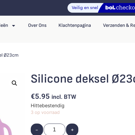
ieën
Over Ons
Klachtenpagina
Verzenden & R
sel Ø23cm
Silicone deksel Ø2
€
5.95
incl. BTW
Hittebestendig
3 op voorraad
-
+