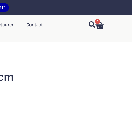
0
etouren
Contact
3cm