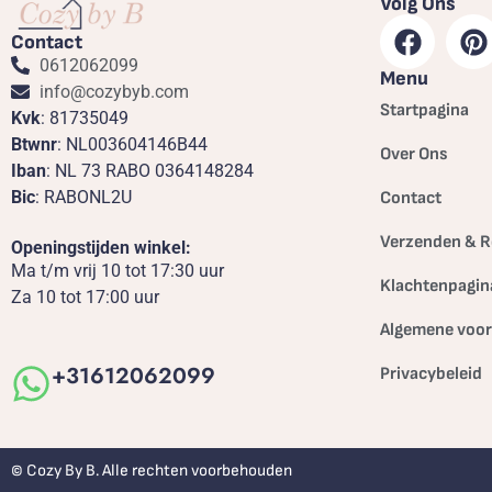
Volg Ons
Contact
0612062099
Menu
info@cozybyb.com
Startpagina
Kvk
: 81735049
Btwnr
: NL003604146B44
Over Ons
Iban
: NL 73 RABO 0364148284
Bic
: RABONL2U
Contact
Verzenden & R
Openingstijden winkel:
Ma t/m vrij 10 tot 17:30 uur
Klachtenpagin
Za 10 tot 17:00 uur
Algemene voo
+31612062099
Privacybeleid
© Cozy By B. Alle rechten voorbehouden