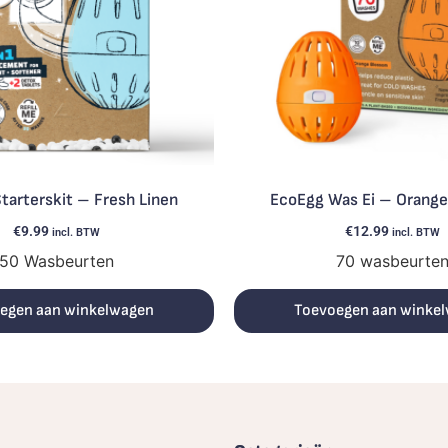
tarterskit – Fresh Linen
EcoEgg Was Ei – Orang
€
9.99
€
12.99
incl. BTW
incl. BTW
50 Wasbeurten
70 wasbeurte
egen aan winkelwagen
Toevoegen aan winke