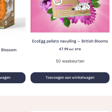
EcoEgg pellets navulling – British Blooms
€
7.99
e Blossom
incl. BTW
50 wasbeurten
n
Toevoegen aan winkelwagen
lwagen