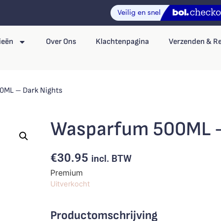
ieën
Over Ons
Klachtenpagina
Verzenden & R
0ML – Dark Nights
Wasparfum 500ML –
€
30.95
incl. BTW
Premium
Uitverkocht
Productomschrijving