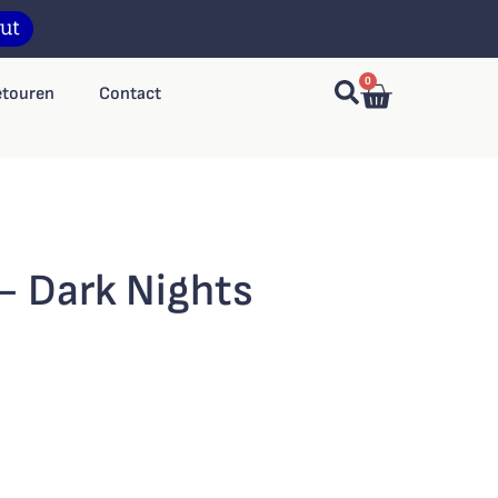
0
etouren
Contact
 Dark Nights