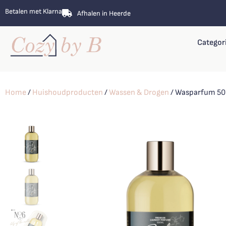
Betalen met Klarna
Afhalen in Heerde
Categor
Home
/
Huishoudproducten
/
Wassen & Drogen
/ Wasparfum 50