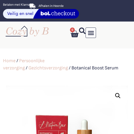
Betalen met Klarna
Afhalen in Heerde
0
Home
/
Persoonlijke
verzorging
/
Gezichtsverzorging
/ Botanical Boost Serum