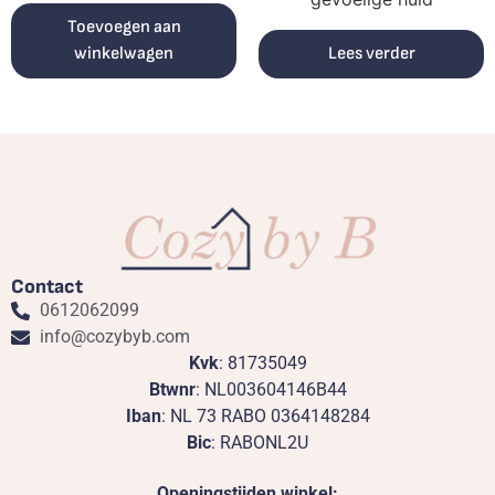
Toevoegen aan
winkelwagen
Lees verder
Contact
0612062099
info@cozybyb.com
Kvk
: 81735049
Btwnr
: NL003604146B44
Iban
: NL 73 RABO 0364148284
Bic
: RABONL2U
Openingstijden winkel: