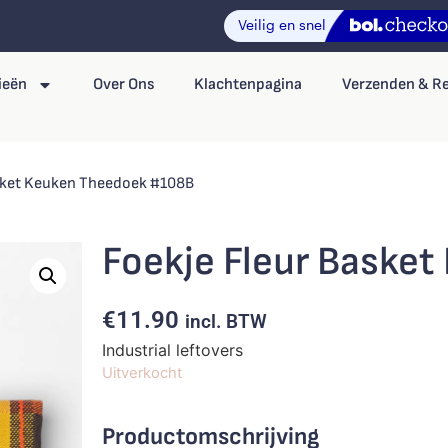
ieën
Over Ons
Klachtenpagina
Verzenden & R
asket Keuken Theedoek #108B
Foekje Fleur Baske
€
11.90
incl. BTW
Industrial leftovers
Uitverkocht
Productomschrijving