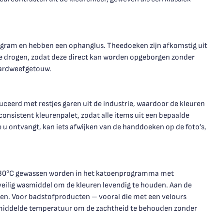
 gram en hebben een ophanglus. Theedoeken zijn afkomstig uit
e drogen, zodat deze direct kan worden opgeborgen zonder
uardweefgetouw.
eerd met restjes garen uit de industrie, waardoor de kleuren
consistent kleurenpalet, zodat alle items uit een bepaalde
 u ontvangt, kan iets afwijken van de handdoeken op de foto’s,
p 30°C gewassen worden in het katoenprogramma met
rveilig wasmiddel om de kleuren levendig te houden. Aan de
len. Voor badstofproducten – vooral die met een velours
gemiddelde temperatuur om de zachtheid te behouden zonder