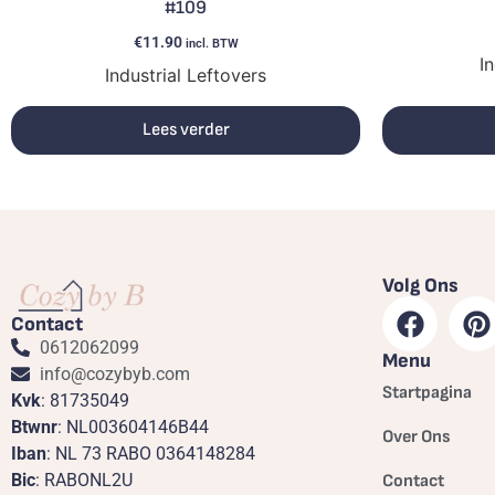
#109
€
11.90
incl. BTW
In
Industrial Leftovers
Lees verder
Volg Ons
Contact
0612062099
Menu
info@cozybyb.com
Startpagina
Kvk
: 81735049
Btwnr
: NL003604146B44
Over Ons
Iban
: NL 73 RABO 0364148284
Bic
: RABONL2U
Contact