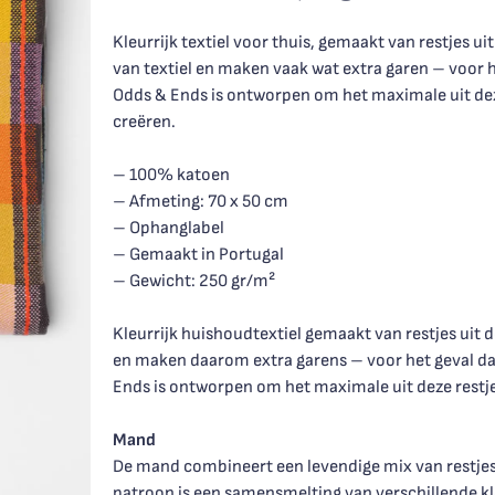
Kleurrijk textiel voor thuis, gemaakt van restjes u
van textiel en maken vaak wat extra garen – voor he
Odds & Ends is ontworpen om het maximale uit dez
creëren.
– 100% katoen
– Afmeting: 70 x 50 cm
– Ophanglabel
– Gemaakt in Portugal
– Gewicht: 250 gr/m²
Kleurrijk huishoudtextiel gemaakt van restjes uit d
en maken daarom extra garens – voor het geval dat
Ends is ontworpen om het maximale uit deze restj
Mand
De mand combineert een levendige mix van restjes 
patroon is een samensmelting van verschillende kle