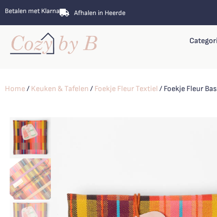
Betalen met Klarna
Afhalen in Heerde
Categor
Home
/
Keuken & Tafelen
/
Foekje Fleur Textiel
/ Foekje Fleur B