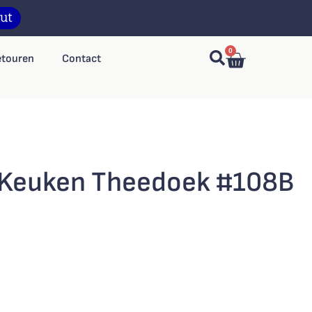
0
etouren
Contact
t Keuken Theedoek #108B