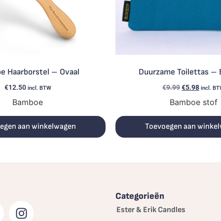
 Haarborstel – Ovaal
Duurzame Toilettas –
€
12.50
€
9.99
€
5.98
incl. BTW
incl. B
Bamboe
Bamboe stof
egen aan winkelwagen
Toevoegen aan winke
Categorieën
Ester & Erik Candles