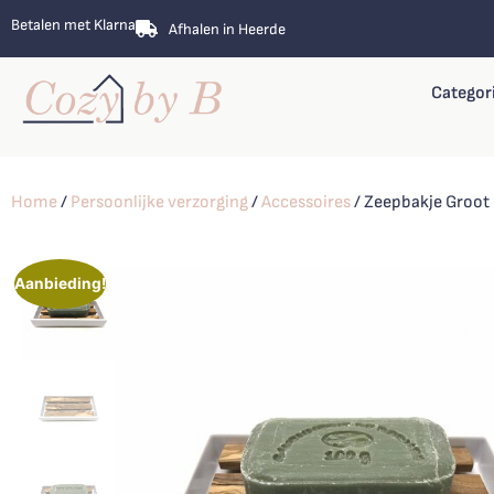
Betalen met Klarna
Afhalen in Heerde
Categor
Home
/
Persoonlijke verzorging
/
Accessoires
/ Zeepbakje Groot
Aanbieding!