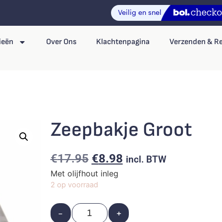
ieën
Over Ons
Klachtenpagina
Verzenden & R
Zeepbakje Groot
€
17.95
€
8.98
incl. BTW
Met olijfhout inleg
2 op voorraad
-
+